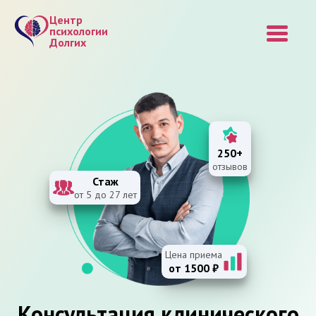
Центр
психологии
Долгих
250+
отзывов
Стаж
от 5 до 27 лет
Цена приема
от 1500 ₽
Консультация клинического